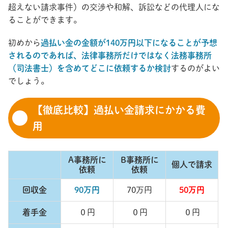
超えない請求事件）の交渉や和解、訴訟などの代理人にな
ることができます。
初めから
過払い金の金額が140万円以下になることが予想
されるのであれば、法律事務所だけではなく法務事務所
（司法書士）を含めてどこに依頼するか検討
するのがよい
でしょう。
【徹底比較】過払い金請求にかかる費
用
A事務所に
B事務所に
個人で請求
依頼
依頼
回収金
90万円
70万円
50万円
着手金
０円
０円
０円