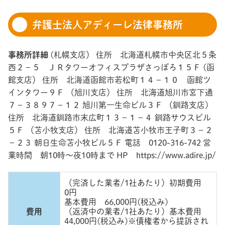
弁護士法人アディーレ法律事務所
事務所詳細
(札幌支店） 住所 北海道札幌市中央区北５条
西２－５ ＪＲタワーオフィスプラザさっぽろ１５Ｆ (函
館支店） 住所 北海道函館市若松町１４－１０ 函館ツ
インタワー９Ｆ （旭川支店） 住所 北海道旭川市宮下通
７－３８９７－１２ 旭川第一生命ビル３Ｆ （釧路支店）
住所 北海道釧路市末広町１３－１－４ 釧路サウスビル
５Ｆ （苫小牧支店） 住所 北海道苫小牧市王子町３－２
－２３ 朝日生命苫小牧ビル５Ｆ 電話 0120-316-742 営
業時間 朝10時～夜10時まで HP https://www.adire.jp/
（完済した業者/1社あたり）初期費用
0円
基本費用 66,000円(税込み)
費用
（返済中の業者/1社あたり）基本費用
44,000円(税込み)※債権者から提訴され