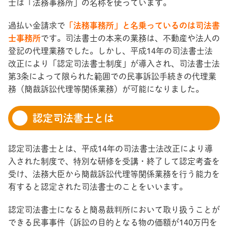
士は「法務事務所」の名称を使っています。
過払い金請求で
「法務事務所」と名乗っているのは司法書
士事務所
です。司法書士の本来の業務は、不動産や法人の
登記の代理業務でした。しかし、平成14年の司法書士法
改正により「認定司法書士制度」が導入され、司法書士法
第3条によって限られた範囲での民事訴訟手続きの代理業
務（簡裁訴訟代理等関係業務）が可能になりました。
認定司法書士とは
認定司法書士とは、平成14年の司法書士法改正により導
入された制度で、特別な研修を受講・終了して認定考査を
受け、法務大臣から簡裁訴訟代理等関係業務を行う能力を
有すると認定された司法書士のことをいいます。
認定司法書士になると簡易裁判所において取り扱うことが
できる民事事件（訴訟の目的となる物の価額が140万円を