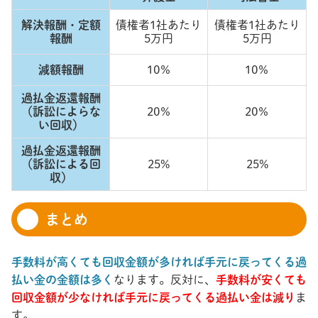
解決報酬・定額
債権者1社あたり
債権者1社あたり
報酬
5万円
5万円
減額報酬
10％
10％
過払金返還報酬
（訴訟によらな
20％
20％
い回収）
過払金返還報酬
（訴訟による回
25%
25%
収）
まとめ
手数料が高くても回収金額が多ければ手元に戻ってくる過
払い金の金額は多く
なります。反対に、
手数料が安くても
回収金額が少なければ手元に戻ってくる過払い金は減り
ま
す。