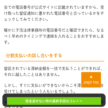
全ての電話番号が公式サイトに記載されていますから、受
け取った督促通知に書かれた電話番号と合っているかをチ
ェックしてみてください。
確かに子浩法律事務所の電話番号だと確認できたら、なる
べく早めのタイミングで連絡を入れることをおすすめしま
す。
分割支払いの話し合いをする
督促されている滞納金額を一括で支払うことができれば、
それに越したことはありません。
▲
page top
しかし、すぐに支払いができないからこそ滞納して督促を
受けてしまったという人もいるでしょう。
借金返せない時の最終手段はコレ＞＞
その場合は、分割での支払いができないか相談してみる手