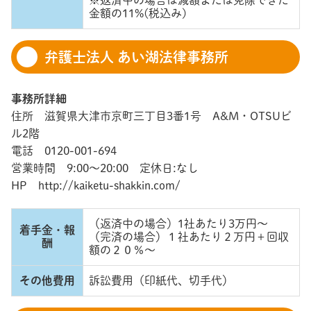
※返済中の場合は減額または免除できた
金額の11%(税込み)
弁護士法人 あい湖法律事務所
事務所詳細
住所 滋賀県大津市京町三丁目3番1号 A&M・OTSUビ
ル2階
電話 0120-001-694
営業時間 9:00～20:00 定休日:なし
HP http://kaiketu-shakkin.com/
（返済中の場合）1社あたり3万円～
着手金・報
（完済の場合）１社あたり２万円＋回収
酬
額の２０％～
その他費用
訴訟費用（印紙代、切手代）