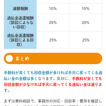
減額報酬
10％
10％
過払金返還報酬
（訴訟によらな
20％
20％
い回収）
過払金返還報酬
（訴訟による回
25%
25%
収）
まとめ
手数料が高くても回収金額が多ければ手元に戻ってくる過
払い金の金額は多く
なります。反対に、
手数料が安くても
回収金額が少なければ手元に戻ってくる過払い金は減り
ま
す。
まずは無料相談で、事務所の対応・回収率・費用を確認し