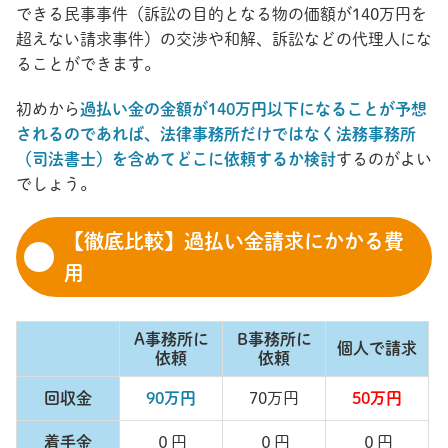
できる民事事件（訴訟の目的となる物の価額が140万円を
超えない請求事件）の交渉や和解、訴訟などの代理人にな
ることができます。
初めから
過払い金の金額が140万円以下になることが予想
されるのであれば、法律事務所だけではなく法務事務所
（司法書士）を含めてどこに依頼するか検討
するのがよい
でしょう。
【徹底比較】過払い金請求にかかる費
用
A事務所に
B事務所に
個人で請求
依頼
依頼
回収金
90万円
70万円
50万円
着手金
０円
０円
０円