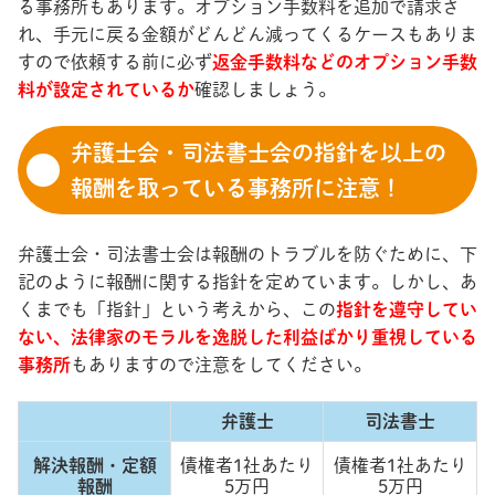
る事務所もあります。オプション手数料を追加で請求さ
れ、手元に戻る金額がどんどん減ってくるケースもありま
すので依頼する前に必ず
返金手数料などのオプション手数
料が設定されているか
確認しましょう。
弁護士会・司法書士会の指針を以上の
報酬を取っている事務所に注意！
弁護士会・司法書士会は報酬のトラブルを防ぐために、下
記のように報酬に関する指針を定めています。しかし、あ
くまでも「指針」という考えから、この
指針を遵守してい
ない、法律家のモラルを逸脱した利益ばかり重視している
事務所
もありますので注意をしてください。
弁護士
司法書士
解決報酬・定額
債権者1社あたり
債権者1社あたり
報酬
5万円
5万円