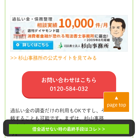
>> 杉山事務所の公式サイトを見てみる
お問い合わせはこちら
0120-584-032
▲
page top
過払い金の調査だけの利用もOKですし、そのまま依
頼することも可能です。まずは、杉山事務所で過払
い金がいくら発生しているかチェックしてみましょ
借金返せない時の最終手段はコレ＞＞
う。