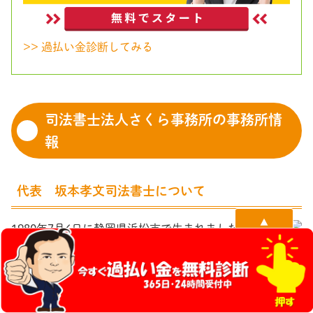
>> 過払い金診断してみる
司法書士法人さくら事務所の事務所情
報
代表 坂本孝文司法書士について
▲
1980年7月6日に静岡県浜松市で生まれました。
page top
法政大学の法学部へ進学するために上京。
平成18年に司法書士試験に合格し、その後は、都内の司
借金返せない時の最終手段はコレ＞＞
法書士法人に入所して債務整理業務を中心に携わってきま