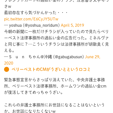
さw
最初存在すら気づかんかった・・・
pic.twitter.com/E6CyJY5UTw
— yoshua (@yoshua_norldum)
April 5, 2019
今朝の新聞に一枚だけチラシが入っていたので見たらベリ
ーベスト法律事務所の過払い金の広告だった。ミネルヴァ
と同じ事に？…こういうチラシは法律事務所が胡散臭く見
える。
— S u n ちゃん@沖縄
(@gabugabusun)
June 29,
2020
ベリーベストのCMがうざいとという口コミ
緊急事態宣言からさっぱり消えていた、中央弁護士事務
所、ベリーベスト法律事務所、ホームワンの過払い金cm
が復活してきてめっちゃうざい。
これらの弁護士事務所にお世話になることはないという
か、お世話になりたくないw