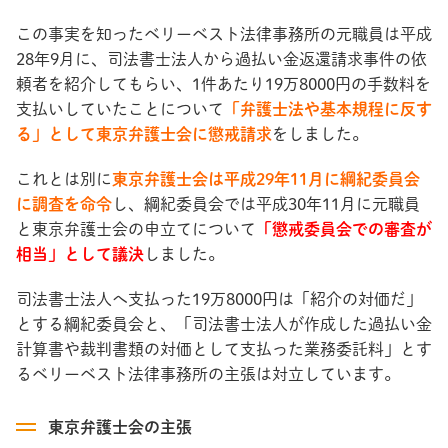
この事実を知ったベリーベスト法律事務所の元職員は平成
28年9月に、司法書士法人から過払い金返還請求事件の依
頼者を紹介してもらい、1件あたり19万8000円の手数料を
支払いしていたことについて
「弁護士法や基本規程に反す
る」として東京弁護士会に懲戒請求
をしました。
これとは別に
東京弁護士会は平成29年11月に綱紀委員会
に調査を命令
し、綱紀委員会では平成30年11月に元職員
と東京弁護士会の申立てについて
「懲戒委員会での審査が
相当」として議決
しました。
司法書士法人へ支払った19万8000円は「紹介の対価だ」
とする綱紀委員会と、「司法書士法人が作成した過払い金
計算書や裁判書類の対価として支払った業務委託料」とす
るベリーベスト法律事務所の主張は対立しています。
東京弁護士会の主張